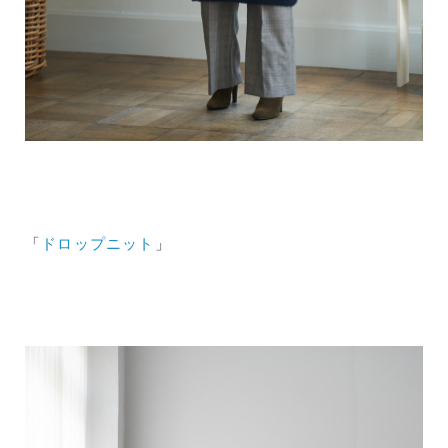
「
ドロップニット
」