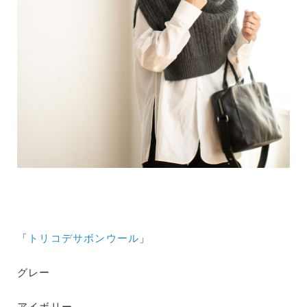
「
トリコデサボンウール
」
グレー
アイボリー