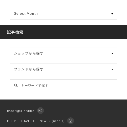
月
別
ア
ー
カ
記事検索
イ
ブ
madrigal_online
PEOPLE HAVE THE POWER (men's)