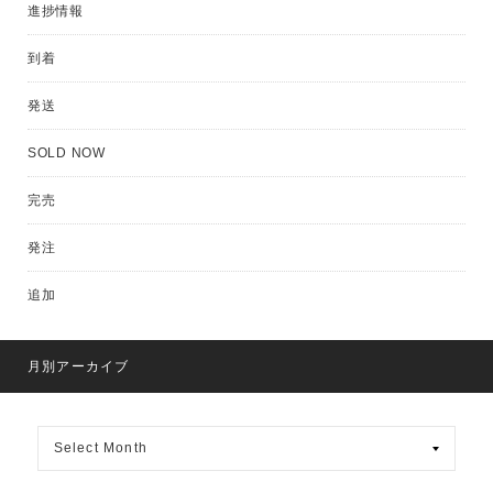
進捗情報
到着
発送
SOLD NOW
完売
発注
追加
月別アーカイブ
月
別
ア
ー