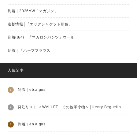
到着｜2026AW「マガジン」
進捗情報│「エッグジャケット新色」
到着(8/4)｜「マカロンパンツ」ウール
到着｜「ハーブブラウス」
人気記事
到着｜eb.a.gos
発注リスト ＜WALLET、その他革小物＞│Henry Beguelin
到着｜eb.a.gos