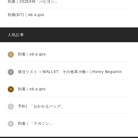
到着｜2026AW「パピヨン」
到着(8/7)｜eb.a.gos
人気記事
到着｜eb.a.gos
発注リスト ＜WALLET、その他革小物＞│Henry Beguelin
到着｜eb.a.gos
予約│ 「おかかえバッグ」
到着｜「マガジン」