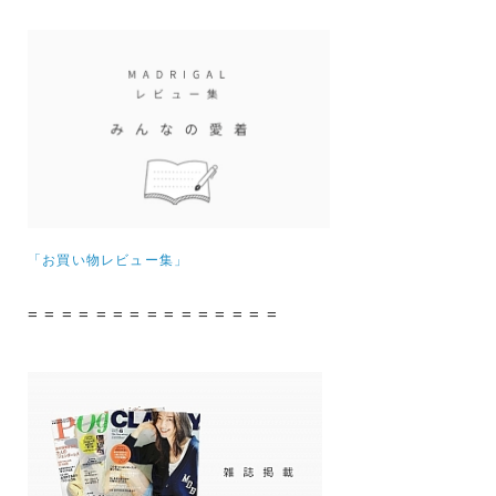
「お買い物レビュー集」
= = = = = = = = = = = = = = =