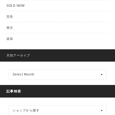
SOLD NOW
完売
発注
追加
月別アーカイブ
月
別
ア
ー
カ
記事検索
イ
ブ