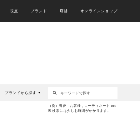
視点
ブランド
店舗
オンラインショップ
ブランドから探す
（例）春夏 , お客様 , コーディネート etc
※ 検索には少しお時間がかかります。