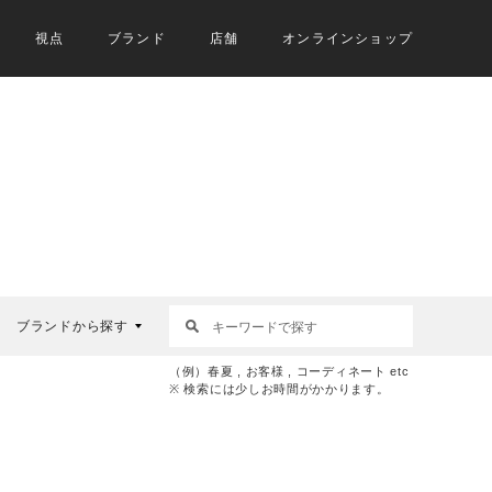
視点
ブランド
店舗
オンラインショップ
ブランドから探す
（例）春夏 , お客様 , コーディネート etc
※ 検索には少しお時間がかかります。