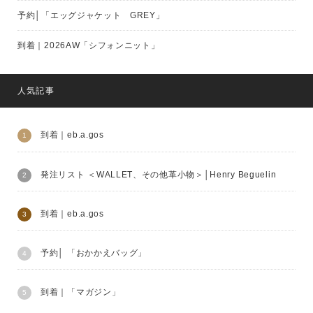
予約│「エッグジャケット GREY」
到着｜2026AW「シフォンニット」
人気記事
到着｜eb.a.gos
発注リスト ＜WALLET、その他革小物＞│Henry Beguelin
到着｜eb.a.gos
予約│ 「おかかえバッグ」
到着｜「マガジン」