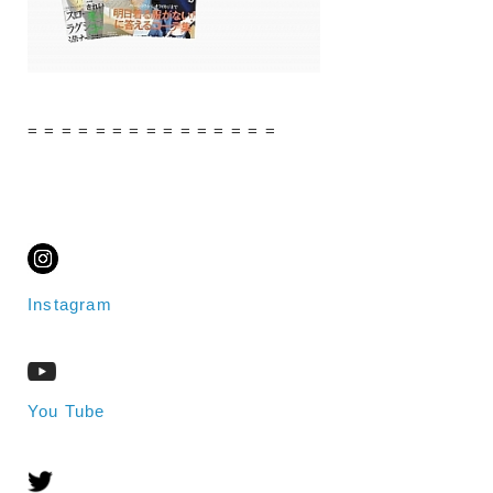
= = = = = = = = = = = = = = =
Instagram
You Tube