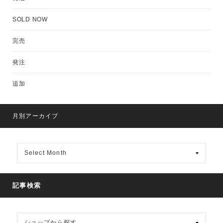
SOLD NOW
完売
発注
追加
月別アーカイブ
月
別
ア
ー
カ
記事検索
イ
ブ