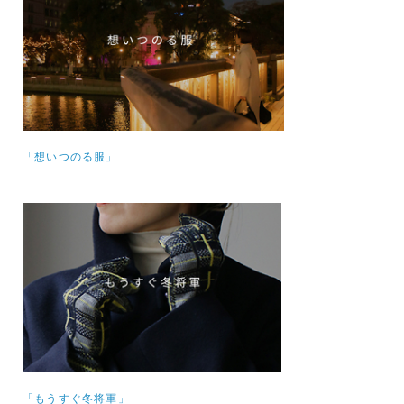
「想いつのる服」
「もうすぐ冬将軍」