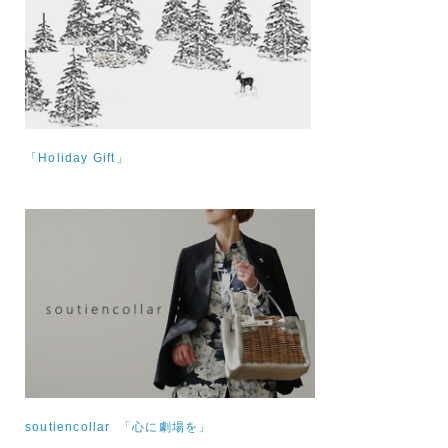
「Holiday Gift」
soutiencollar 「心に劇場を」