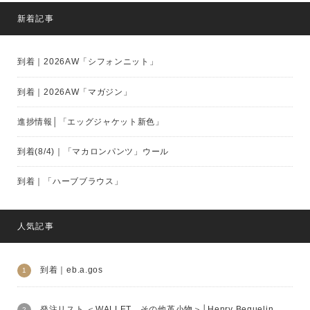
新着記事
到着｜2026AW「シフォンニット」
到着｜2026AW「マガジン」
進捗情報│「エッグジャケット新色」
到着(8/4)｜「マカロンパンツ」ウール
到着｜「ハーブブラウス」
人気記事
到着｜eb.a.gos
発注リスト ＜WALLET、その他革小物＞│Henry Beguelin