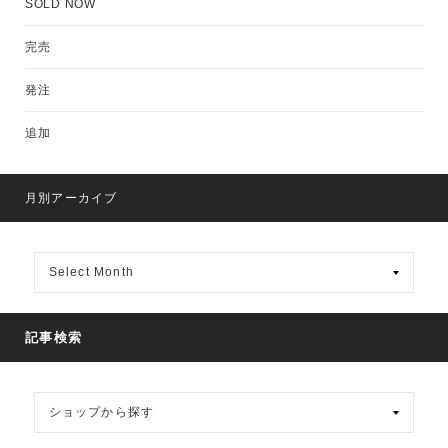
SOLD NOW
完売
発注
追加
月別アーカイブ
月
別
ア
ー
カ
記事検索
イ
ブ