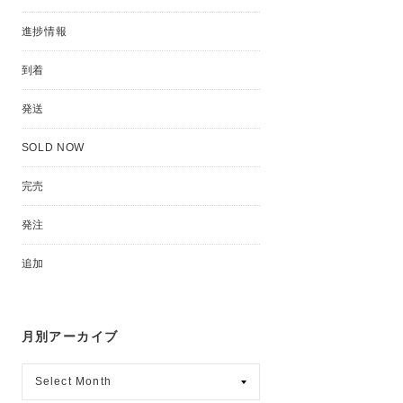
進捗情報
到着
発送
SOLD NOW
完売
発注
追加
月別アーカイブ
月
別
ア