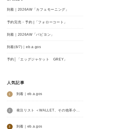
到着｜2026AW「カフェモーニング」
予約完売・予約 |「フォローコート」
到着｜2026AW「パピヨン」
到着(8/7)｜eb.a.gos
予約│「エッグジャケット GREY」
人気記事
到着｜eb.a.gos
発注リスト ＜WALLET、その他革小物＞│Henry Beguelin
到着｜eb.a.gos