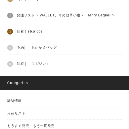
発注リスト ＜WALLET、その他革小物＞│Henry Beguelin
到着｜eb.a.gos
予約│ 「おかかえバッグ」
到着｜「マガジン」
Categories
雑誌情報
入荷リスト
もうすぐ発売・もう一度発売