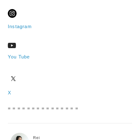
Instagram
You Tube
X
= = = = = = = = = = = = = = =
Rei