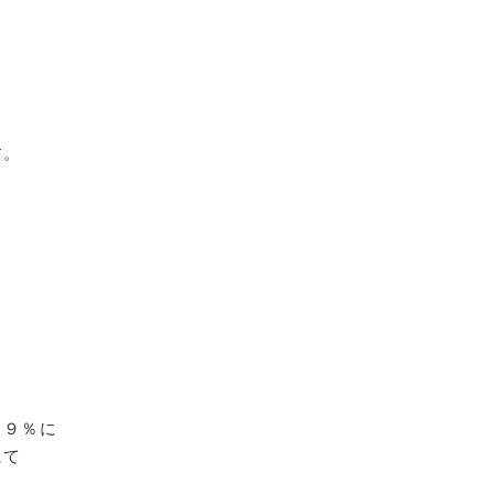
す。
ト９％に
にて