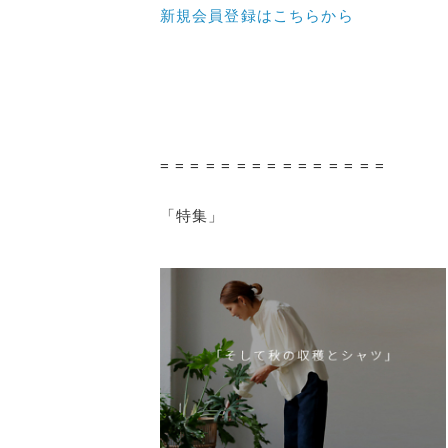
新規会員登録はこちらから
= = = = = = = = = = = = = = =
「特集」