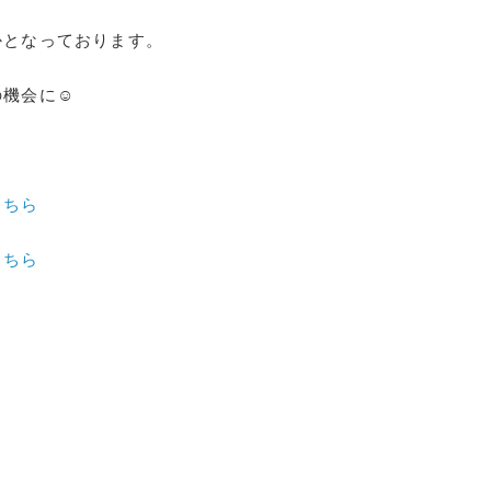
かとなっております。
の機会に☺
こちら
こちら