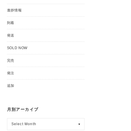
進捗情報
到着
発送
SOLD NOW
完売
発注
追加
月別アーカイブ
月
別
ア