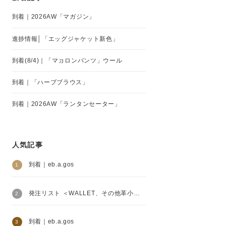
到着｜2026AW「マガジン」
進捗情報│「エッグジャケット新色」
到着(8/4)｜「マカロンパンツ」ウール
到着｜「ハーブブラウス」
到着｜2026AW「ランタンセーター」
人気記事
到着｜eb.a.gos
発注リスト ＜WALLET、その他革小物＞│Henry Beguelin
到着｜eb.a.gos