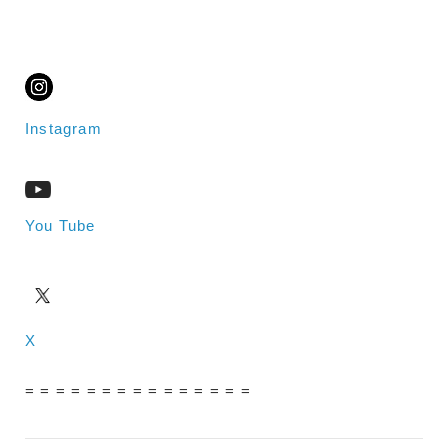
Instagram
You Tube
X
= = = = = = = = = = = = = = =