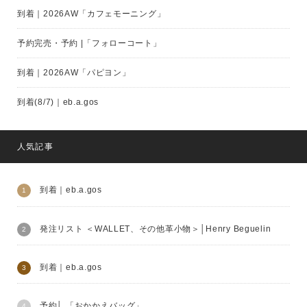
到着｜2026AW「カフェモーニング」
予約完売・予約 |「フォローコート」
到着｜2026AW「パピヨン」
到着(8/7)｜eb.a.gos
人気記事
到着｜eb.a.gos
発注リスト ＜WALLET、その他革小物＞│Henry Beguelin
到着｜eb.a.gos
予約│ 「おかかえバッグ」