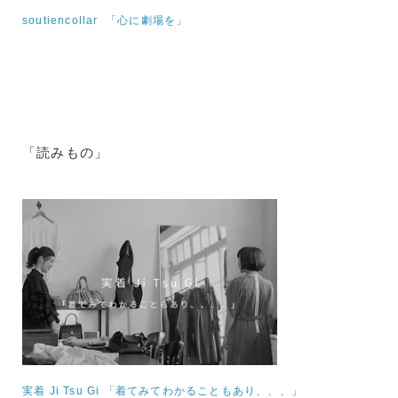
soutiencollar 「心に劇場を」
「読みもの」
実着 Ji Tsu Gi 「着てみてわかることもあり、、、」