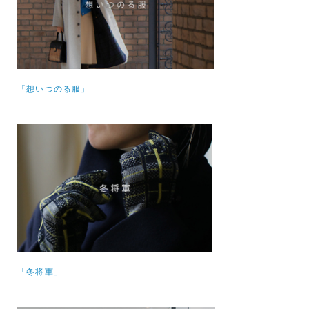
「想いつのる服」
「冬将軍」