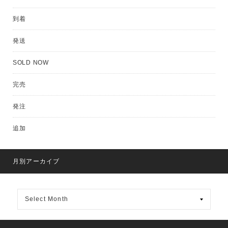
到着
発送
SOLD NOW
完売
発注
追加
月別アーカイブ
月
別
ア
ー
カ