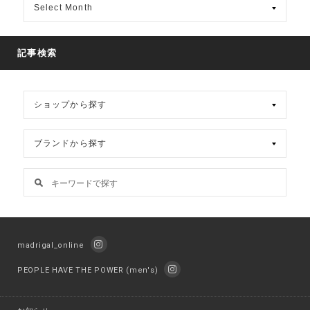
別
ア
ー
カ
記事検索
イ
ブ
madrigal_online
PEOPLE HAVE THE POWER (men's)