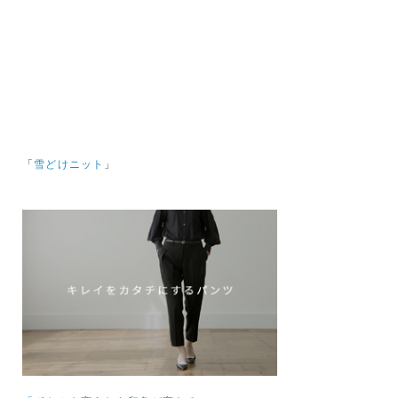
「
雪どけニット
」