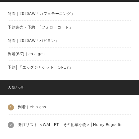
到着｜2026AW「カフェモーニング」
予約完売・予約 |「フォローコート」
到着｜2026AW「パピヨン」
到着(8/7)｜eb.a.gos
予約│「エッグジャケット GREY」
人気記事
到着｜eb.a.gos
発注リスト ＜WALLET、その他革小物＞│Henry Beguelin