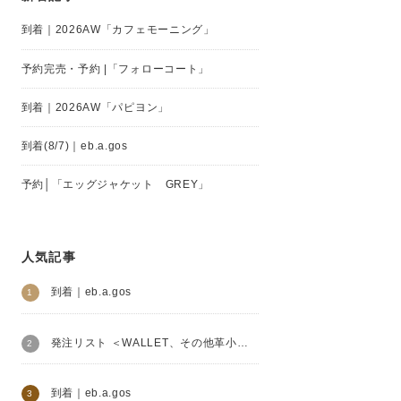
到着｜2026AW「カフェモーニング」
予約完売・予約 |「フォローコート」
到着｜2026AW「パピヨン」
到着(8/7)｜eb.a.gos
予約│「エッグジャケット GREY」
人気記事
到着｜eb.a.gos
発注リスト ＜WALLET、その他革小物＞│Henry Beguelin
到着｜eb.a.gos