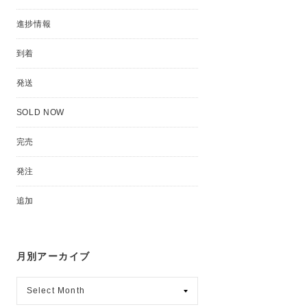
進捗情報
到着
発送
SOLD NOW
完売
発注
追加
月別アーカイブ
月
別
ア