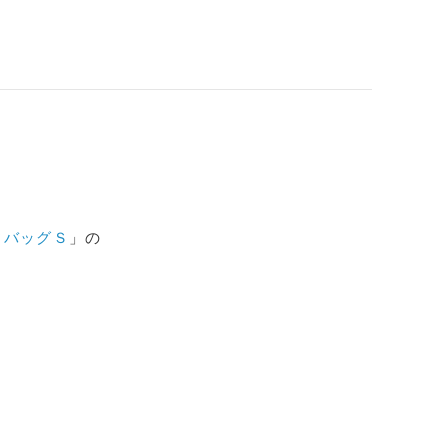
ィバッグＳ
」の