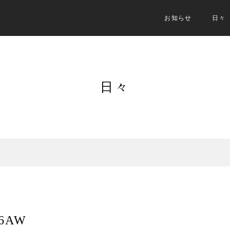
お知らせ
日々
日々
26AW