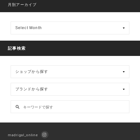
月別アーカイブ
月
別
ア
ー
カ
記事検索
イ
ブ
madrigal_online