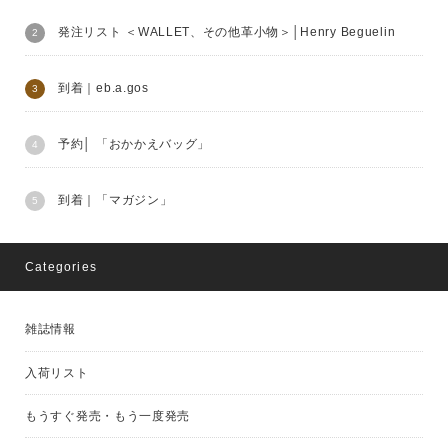
発注リスト ＜WALLET、その他革小物＞│Henry Beguelin
到着｜eb.a.gos
予約│ 「おかかえバッグ」
到着｜「マガジン」
Categories
雑誌情報
入荷リスト
もうすぐ発売・もう一度発売