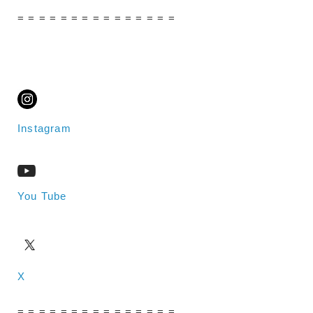
= = = = = = = = = = = = = = =
Instagram
You Tube
X
= = = = = = = = = = = = = = =