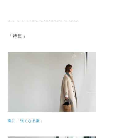
= = = = = = = = = = = = = = =
「特集」
春に「強くなる服」