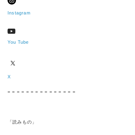
Instagram
You Tube
X
= = = = = = = = = = = = = = =
「読みもの」