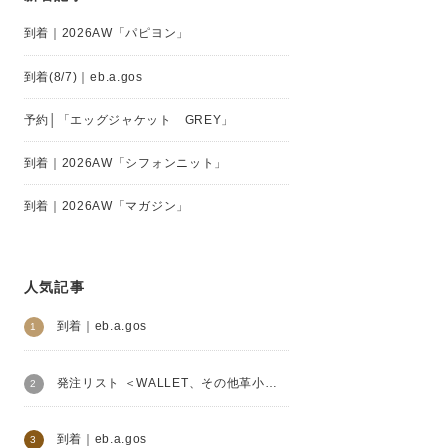
到着｜2026AW「パピヨン」
到着(8/7)｜eb.a.gos
予約│「エッグジャケット GREY」
到着｜2026AW「シフォンニット」
到着｜2026AW「マガジン」
人気記事
到着｜eb.a.gos
発注リスト ＜WALLET、その他革小物＞│Henry Beguelin
到着｜eb.a.gos