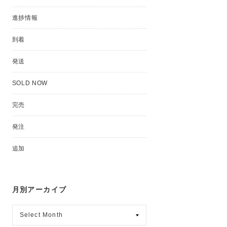
進捗情報
到着
発送
SOLD NOW
完売
発注
追加
月別アーカイブ
月
別
ア