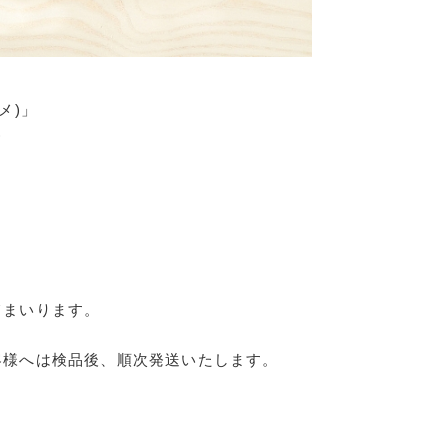
メ)
」
)
てまいります。
客様へは検品後、順次発送いたします。