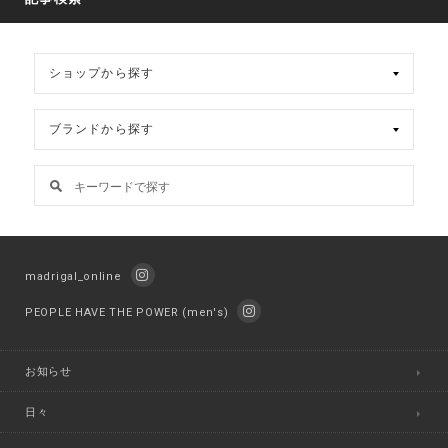
イ
ブ
madrigal_online
PEOPLE HAVE THE POWER (men's)
お知らせ
日々