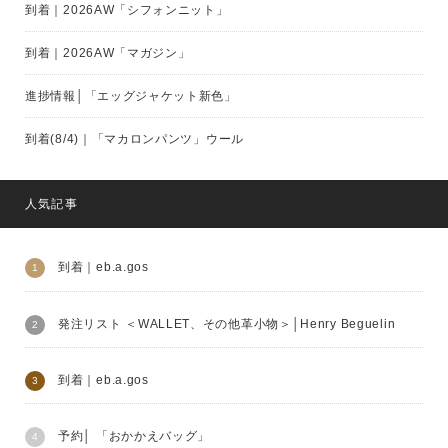
到着｜2026AW「シフォンニット」
到着｜2026AW「マガジン」
進捗情報│「エッグジャケット新色」
到着(8/4)｜「マカロンパンツ」ウール
人気記事
到着｜eb.a.gos
発注リスト ＜WALLET、その他革小物＞│Henry Beguelin
到着｜eb.a.gos
予約│ 「おかかえバッグ」