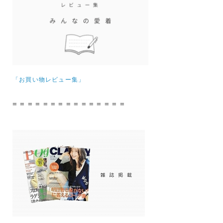
「お買い物レビュー集」
= = = = = = = = = = = = = = =