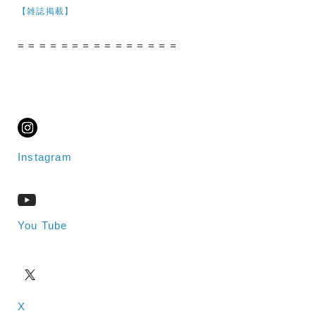
【雑誌掲載】
= = = = = = = = = = = = = = =
Instagram
You Tube
X