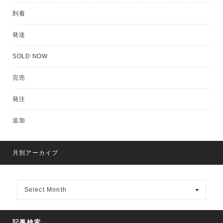
到着
発送
SOLD NOW
完売
発注
追加
月別アーカイブ
月
別
ア
ー
カ
記事検索