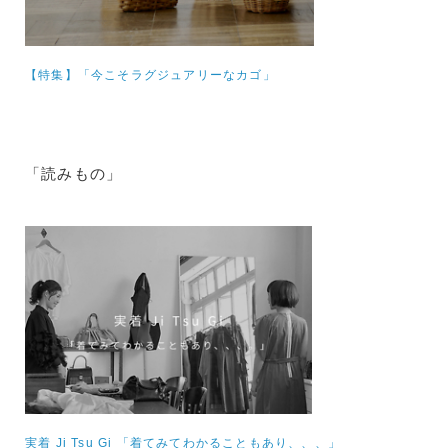
【特集】
「今こそラグジュアリーなカゴ」
「読みもの」
実着 Ji Tsu Gi 「着てみてわかることもあり、、、」