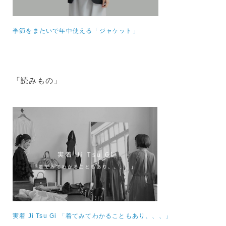
季節をまたいで年中使える「ジャケット」
「読みもの」
実着 Ji Tsu Gi 「着てみてわかることもあり、、、」