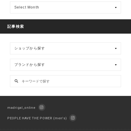
月
別
ア
ー
カ
記事検索
イ
ブ
madrigal_online
PEOPLE HAVE THE POWER (men's)