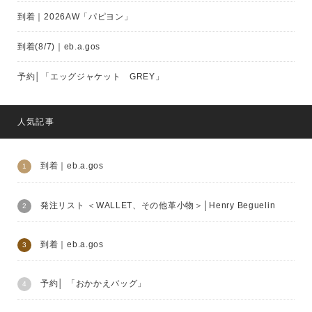
到着｜2026AW「パピヨン」
到着(8/7)｜eb.a.gos
予約│「エッグジャケット GREY」
人気記事
到着｜eb.a.gos
発注リスト ＜WALLET、その他革小物＞│Henry Beguelin
到着｜eb.a.gos
予約│ 「おかかえバッグ」