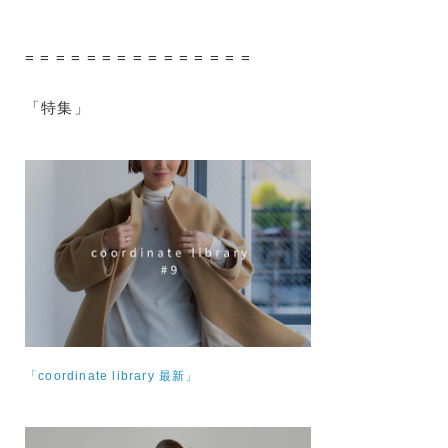
= = = = = = = = = = = = = = =
「特集」
「coordinate library 最新」