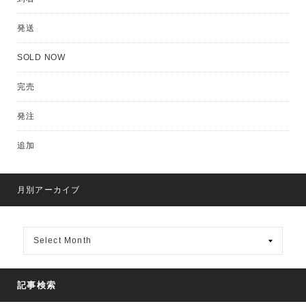
発送
SOLD NOW
完売
発注
追加
月別アーカイブ
月
別
ア
ー
カ
記事検索
イ
ブ