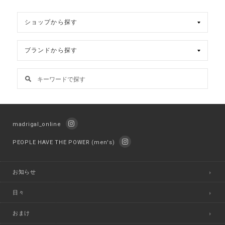
madrigal_online
PEOPLE HAVE THE POWER (men's)
お知らせ
日々
おまけ