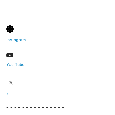
Instagram
You Tube
X
= = = = = = = = = = = = = = =