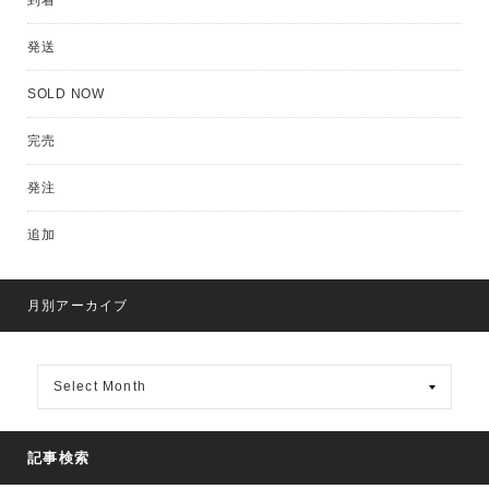
到着
発送
SOLD NOW
完売
発注
追加
月別アーカイブ
月
別
ア
ー
カ
記事検索
イ
ブ