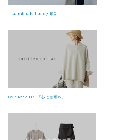
「coordinate library 最新」
soutiencollar 「心に劇場を」