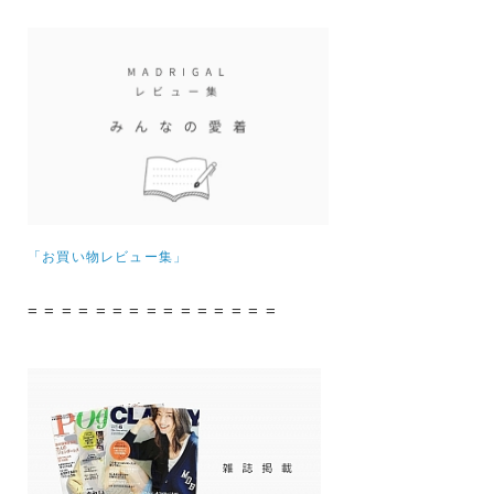
「お買い物レビュー集」
= = = = = = = = = = = = = = =