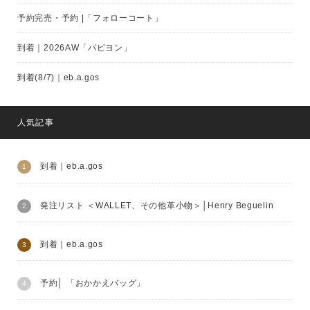
予約完売・予約 |「フォローコート」
到着｜2026AW「パピヨン」
到着(8/7)｜eb.a.gos
人気記事
到着｜eb.a.gos
発注リスト ＜WALLET、その他革小物＞│Henry Beguelin
到着｜eb.a.gos
予約│ 「おかかえバッグ」