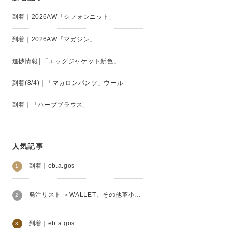
到着｜2026AW「シフォンニット」
到着｜2026AW「マガジン」
進捗情報│「エッグジャケット新色」
到着(8/4)｜「マカロンパンツ」ウール
到着｜「ハーブブラウス」
人気記事
到着｜eb.a.gos
発注リスト ＜WALLET、その他革小物＞│Henry Beguelin
到着｜eb.a.gos