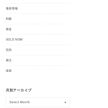
進捗情報
到着
発送
SOLD NOW
完売
発注
追加
月別アーカイブ
月
別
ア