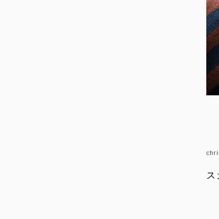
chr
ス