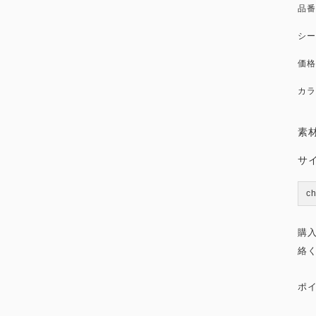
品番
シー
価格
カラ
素
サ
c
購
絡
ポ