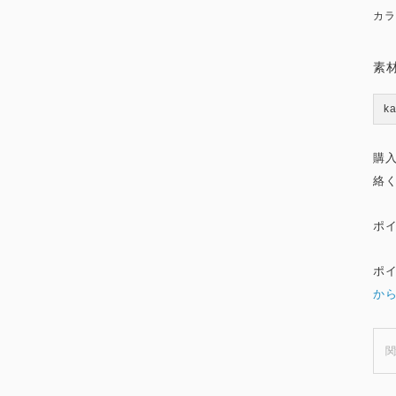
カラ
素
k
購
絡
ポ
ポ
か
関