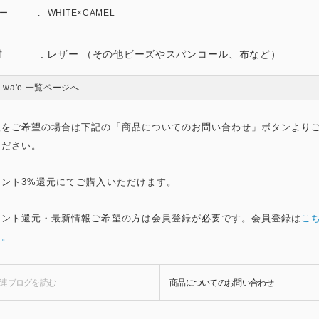
ー
WHITE×CAMEL
材 : レザー （その他ビーズやスパンコール、布など）
a wa'e 一覧ページへ
入をご希望の場合は下記の「商品についてのお問い合わせ」ボタンより
ください。
イント3%還元にてご購入いただけます。
イント還元・最新情報ご希望の方は会員登録が必要です。会員登録は
こ
ら。
連ブログを
読む
商品についての
お問い合わせ