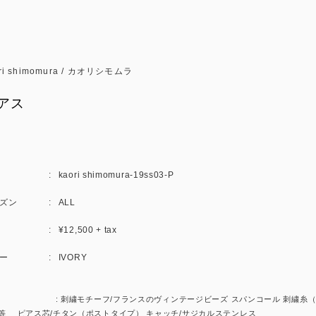
ri shimomura / カオリシモムラ
アス
kaori shimomura-19ss03-P
ズン
ALL
¥12,500 + tax
ー
IVORY
 : 刺繍モチーフ/フランスのヴィンテージビーズ スパンコール 刺繍糸（
等 ピアス芯/チタン（ポストタイプ） キャッチ/サジカルステンレス