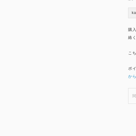
k
購
絡
こ
ポ
か
関