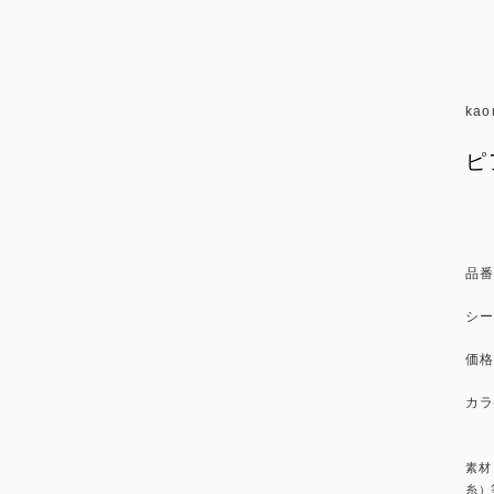
kao
ピ
品番
シー
価格
カラ
素材
糸）