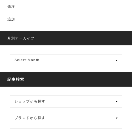
発注
追加
月別アーカイブ
月
別
ア
ー
カ
記事検索
イ
ブ