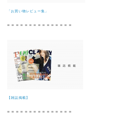
「お買い物レビュー集」
= = = = = = = = = = = = = = =
【雑誌掲載】
= = = = = = = = = = = = = = =