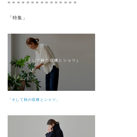
= = = = = = = = = = = = = = =
「特集」
「そして秋の収穫とシャツ」