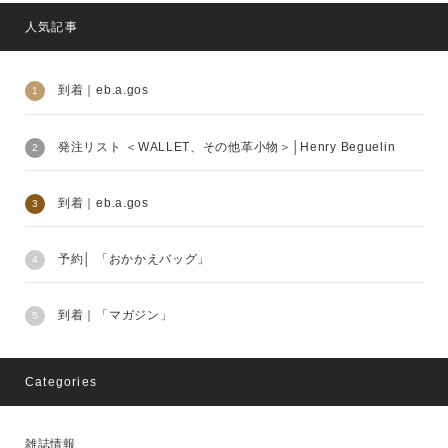
人気記事
到着｜eb.a.gos
発注リスト ＜WALLET、その他革小物＞│Henry Beguelin
到着｜eb.a.gos
予約│ 「おかかえバッグ」
到着｜「マガジン」
Categories
雑誌情報