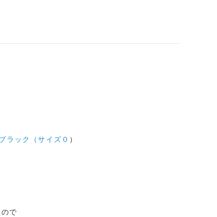
」ブラック（サイズ０
）
たので