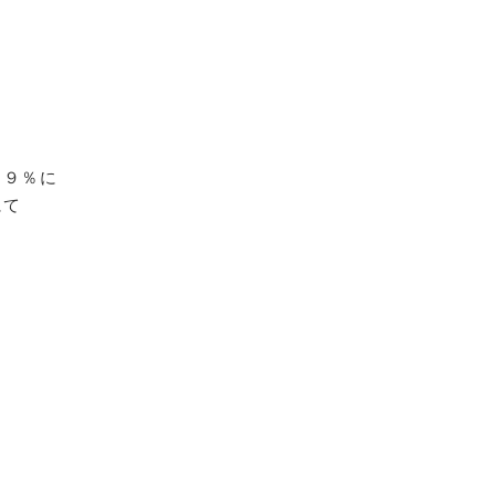
ト９％に
にて