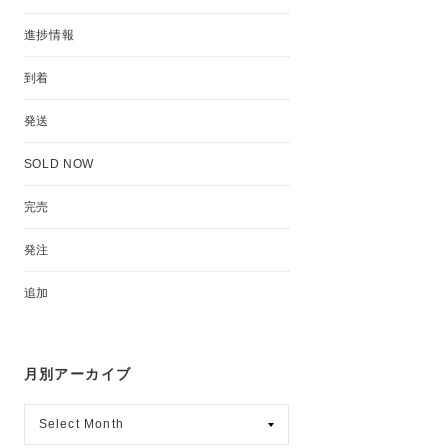
進捗情報
到着
発送
SOLD NOW
完売
発注
追加
月別アーカイブ
月
別
ア