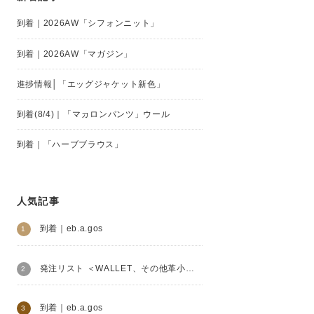
到着｜2026AW「シフォンニット」
到着｜2026AW「マガジン」
進捗情報│「エッグジャケット新色」
到着(8/4)｜「マカロンパンツ」ウール
到着｜「ハーブブラウス」
人気記事
到着｜eb.a.gos
発注リスト ＜WALLET、その他革小物＞│Henry Beguelin
到着｜eb.a.gos