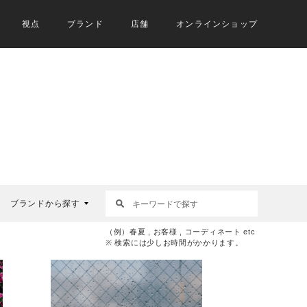
視点
ブランド
店舗
オンラインショップ
ブランドから探す
（例）春夏 , お客様 , コーディネート etc
※ 検索には少しお時間がかかります。