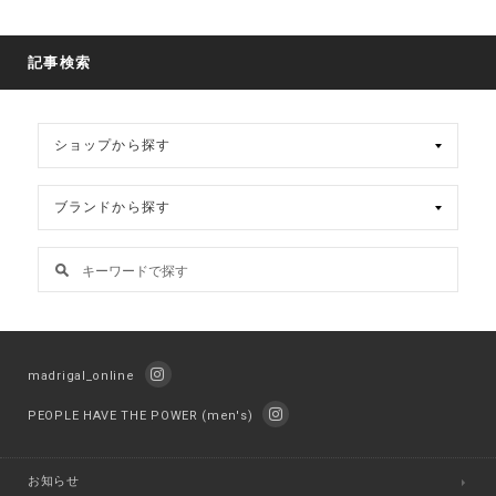
記事検索
madrigal_online
PEOPLE HAVE THE POWER (men's)
お知らせ