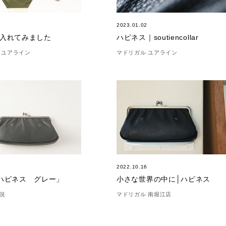
2
2023.01.02
入れてみました
ハピネス｜soutiencollar
 ユアライン
マドリガル ユアライン
6
2022.10.16
ハピネス グレー」
小さな世界の中に│ハピネス
況
マドリガル 南堀江店