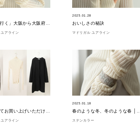
8
2025.01.28
「遠路を行く」大阪から大阪府高槻市へ
おいしさの秘訣
 ユアライン
マドリガル ユアライン
5
2025.01.18
「合わせてお買い上げいただけました。」(1/25)
春のような冬、冬のような春 │「マザーオ
 ユアライン
ステンカラー