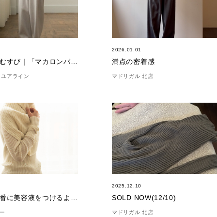
7
2026.01.01
究極の塩むすび｜「マカロンパンツ ウール」
満点の密着感
 ユアライン
マドリガル 北店
3
2025.12.10
洗顔後一番に美容液をつけるように ｜「マザーオブパール」
SOLD NOW(12/10)
ー
マドリガル 北店