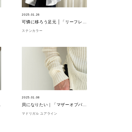
2025.01.26
可憐に移ろう足元 │「リーフレット ペタ」
ステンカラー
2025.01.08
ブパール」
貝になりたい｜「マザーオブパール」
マドリガル ユアライン