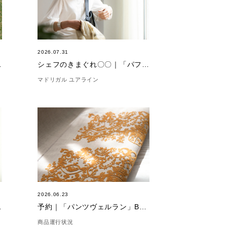
2026.07.31
 ペタ」
シェフのきまぐれ〇〇｜「パフスリーブカットソー 5分袖 」
マドリガル ユアライン
2026.06.23
ー 5分袖 」
予約｜「パンツヴェルラン」BEIGE×CAMEL
商品運行状況