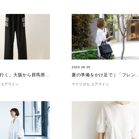
3
2026.06.05
「遠路を行く」大阪から群馬県北群馬郡へ
夏の準備をかけ足で｜「フレンチメ
 ユアライン
マドリガル ユアライン