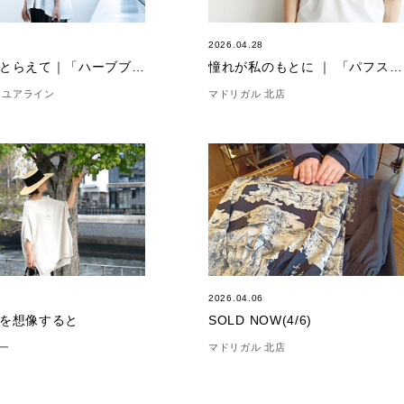
0
2026.04.28
風向きをとらえて｜「ハーブブラウス」
憧れが私のもとに ｜ 「パフスリーブカットソー５分袖」
 ユアライン
マドリガル 北店
6
2026.04.06
を想像すると
SOLD NOW(4/6)
ー
マドリガル 北店