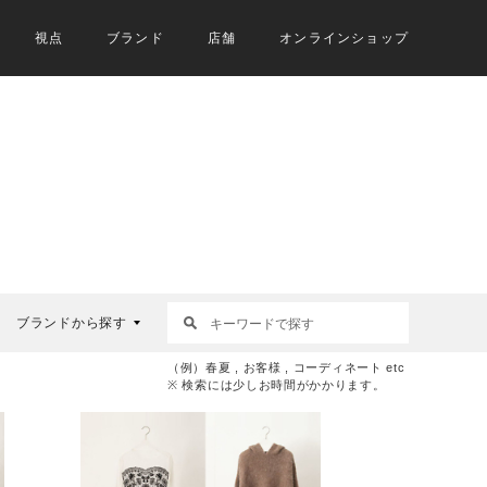
視点
ブランド
店舗
オンラインショップ
ブランドから探す
（例）春夏 , お客様 , コーディネート etc
※ 検索には少しお時間がかかります。