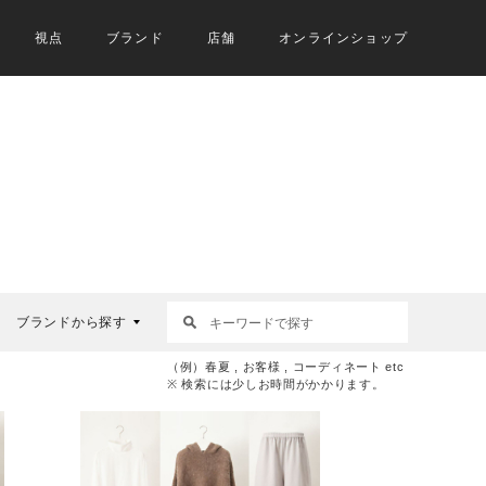
視点
ブランド
店舗
オンラインショップ
ブランドから探す
（例）春夏 , お客様 , コーディネート etc
※ 検索には少しお時間がかかります。