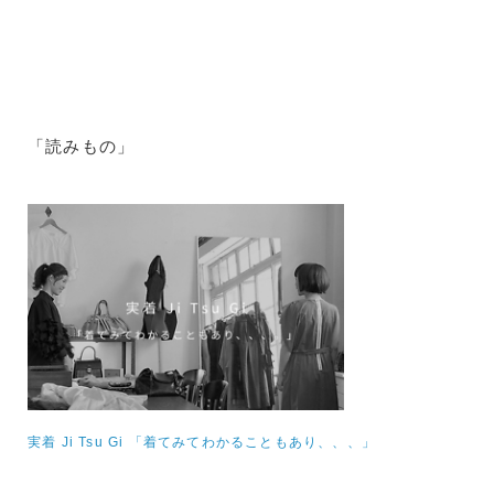
「読みもの」
実着 Ji Tsu Gi 「着てみてわかることもあり、、、」