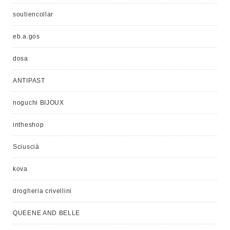
soutiencollar
eb.a.gos
dosa
ANTIPAST
noguchi BIJOUX
intheshop
Sciuscià
kova
drogheria crivellini
QUEENE AND BELLE