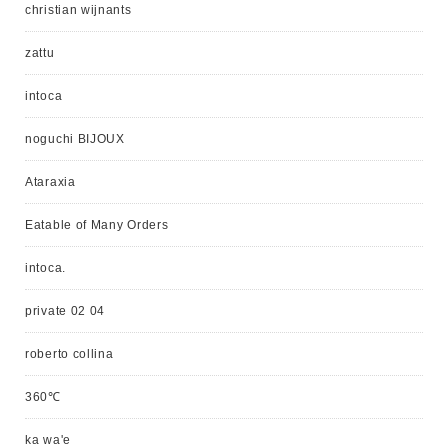
christian wijnants
zattu
intoca
noguchi BIJOUX
Ataraxia
Eatable of Many Orders
intoca.
private 02 04
roberto collina
360℃
ka wa'e