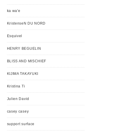
ka wa'e
KristenseN DU NORD
Esquivel
HENRY BEGUELIN
BLISS AND MISCHIEF
KIJIMA TAKAYUKI
Kristina Ti
Julien David
casey casey
support surface