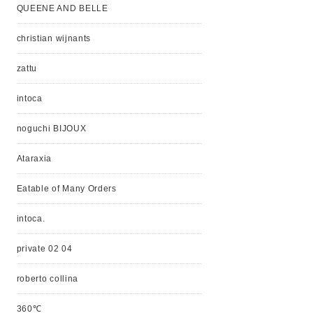
QUEENE AND BELLE
christian wijnants
zattu
intoca
noguchi BIJOUX
Ataraxia
Eatable of Many Orders
intoca.
private 02 04
roberto collina
360℃