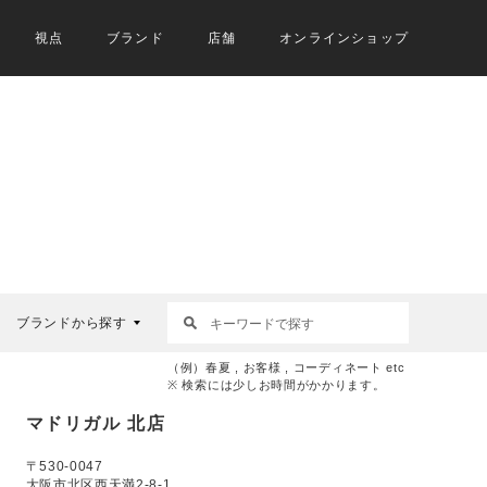
視点
ブランド
店舗
オンラインショップ
ブランドから探す
（例）春夏 , お客様 , コーディネート etc
※ 検索には少しお時間がかかります。
マドリガル 北店
〒530-0047
大阪市北区西天満2-8-1