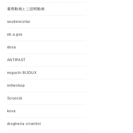
着用動画とご説明動画
soutiencollar
eb.a.gos
dosa
ANTIPAST
noguchi BIJOUX
intheshop
Sciuscià
kova
drogheria crivellini