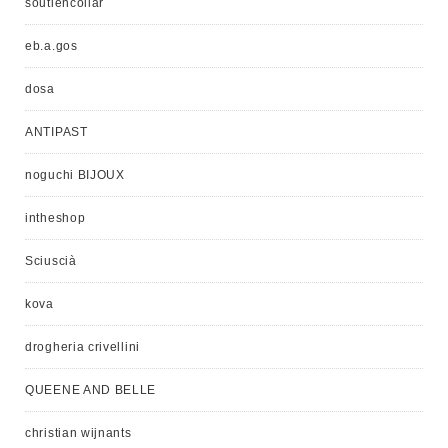
soutiencollar
eb.a.gos
dosa
ANTIPAST
noguchi BIJOUX
intheshop
Sciuscià
kova
drogheria crivellini
QUEENE AND BELLE
christian wijnants