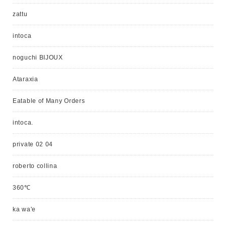
zattu
intoca
noguchi BIJOUX
Ataraxia
Eatable of Many Orders
intoca.
private 02 04
roberto collina
360℃
ka wa'e