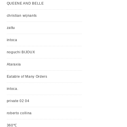
QUEENE AND BELLE
christian wijnants
zattu
intoca
noguchi BIJOUX
Ataraxia
Eatable of Many Orders
intoca.
private 02 04
roberto collina
360℃