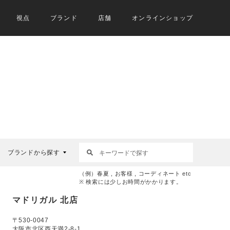
視点
ブランド
店舗
オンラインショップ
ブランドから探す
（例）春夏 , お客様 , コーディネート etc
※ 検索には少しお時間がかかります。
マドリガル 北店
〒530-0047
大阪市北区西天満2-8-1