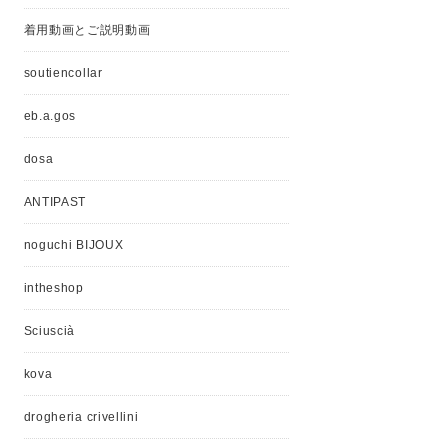
着用動画とご説明動画
soutiencollar
eb.a.gos
dosa
ANTIPAST
noguchi BIJOUX
intheshop
Sciuscià
kova
drogheria crivellini