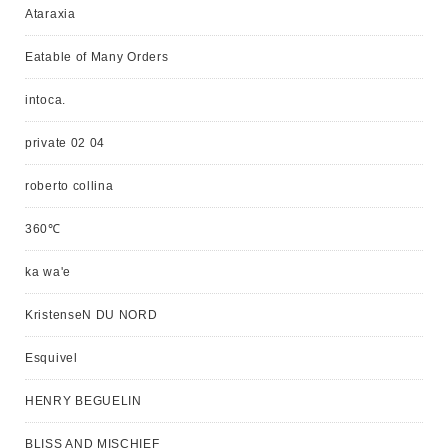
Ataraxia
Eatable of Many Orders
intoca.
private 02 04
roberto collina
360℃
ka wa'e
KristenseN DU NORD
Esquivel
HENRY BEGUELIN
BLISS AND MISCHIEF