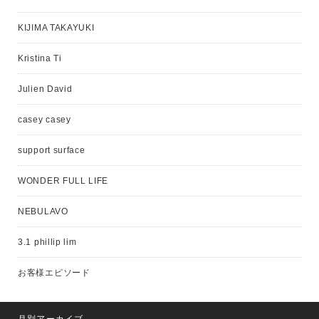
KIJIMA TAKAYUKI
Kristina Ti
Julien David
casey casey
support surface
WONDER FULL LIFE
NEBULAVO
3.1 phillip lim
お客様エピソード
月別アーカイブ