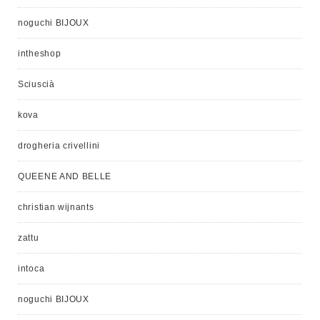
noguchi BIJOUX
intheshop
Sciuscià
kova
drogheria crivellini
QUEENE AND BELLE
christian wijnants
zattu
intoca
noguchi BIJOUX