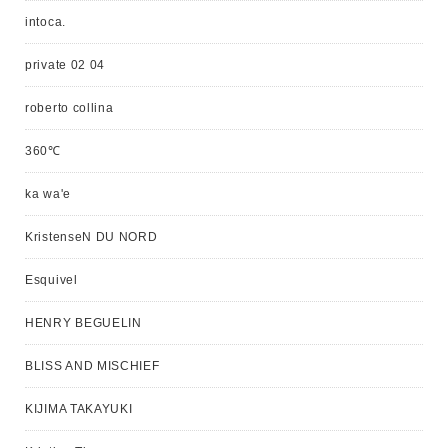
intoca.
private 02 04
roberto collina
360℃
ka wa'e
KristenseN DU NORD
Esquivel
HENRY BEGUELIN
BLISS AND MISCHIEF
KIJIMA TAKAYUKI