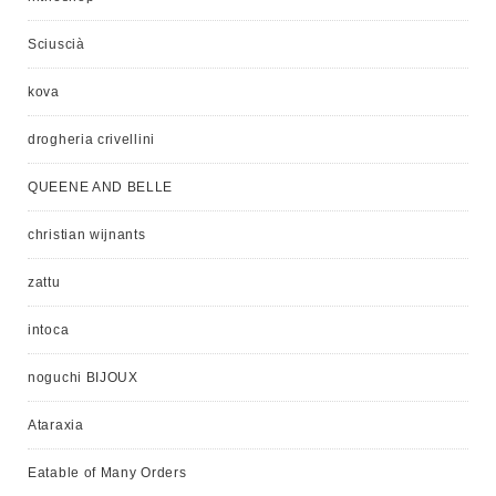
Sciuscià
kova
drogheria crivellini
QUEENE AND BELLE
christian wijnants
zattu
intoca
noguchi BIJOUX
Ataraxia
Eatable of Many Orders