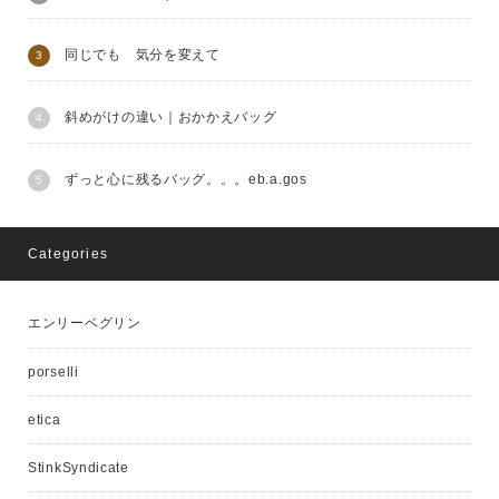
同じでも 気分を変えて
斜めがけの違い｜おかかえバッグ
ずっと心に残るバッグ。。。eb.a.gos
Categories
エンリーベグリン
porselli
etica
StinkSyndicate