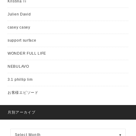
Kristina Ti
Julien David
casey casey
support surface
WONDER FULL LIFE
NEBULAVO
3.1 phillip lim
お客様エピソード
月別アーカイブ
月
別