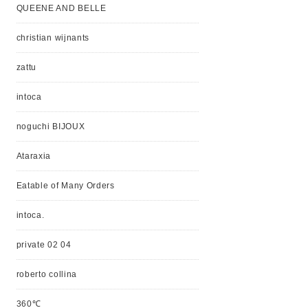
QUEENE AND BELLE
christian wijnants
zattu
intoca
noguchi BIJOUX
Ataraxia
Eatable of Many Orders
intoca.
private 02 04
roberto collina
360℃