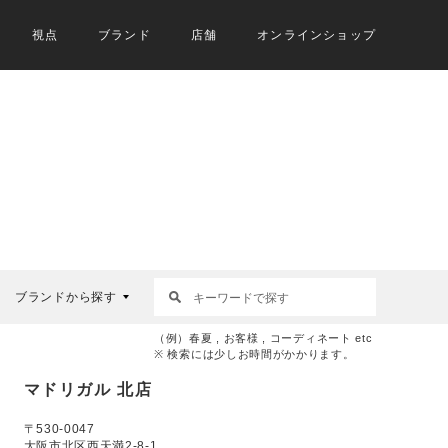
視点
ブランド
店舗
オンラインショップ
ブランドから探す
（例）春夏 , お客様 , コーディネート etc
※ 検索には少しお時間がかかります。
マドリガル 北店
〒530-0047
大阪市北区西天満2-8-1