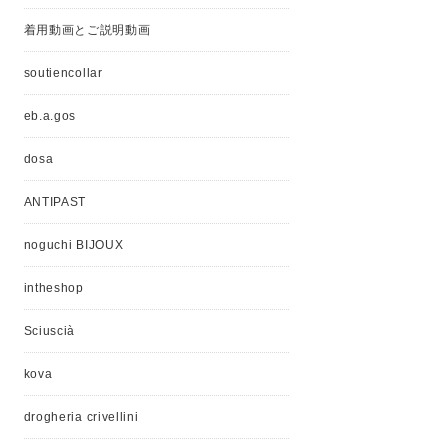
着用動画とご説明動画
soutiencollar
eb.a.gos
dosa
ANTIPAST
noguchi BIJOUX
intheshop
Sciuscià
kova
drogheria crivellini