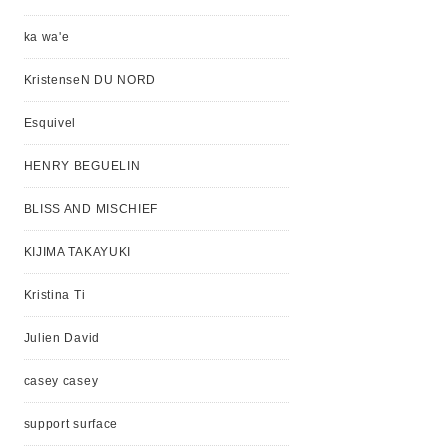
ka wa'e
KristenseN DU NORD
Esquivel
HENRY BEGUELIN
BLISS AND MISCHIEF
KIJIMA TAKAYUKI
Kristina Ti
Julien David
casey casey
support surface