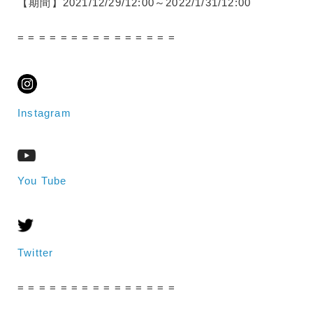
【期間】2021/12/29/12:00～2022/1/31/12:00
= = = = = = = = = = = = = = =
Instagram
You Tube
Twitter
= = = = = = = = = = = = = = =