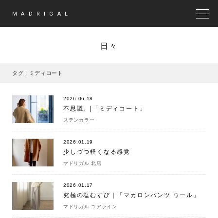
MADRIGAL
MEN
日々
タグ : ミディコート
2026.06.18
不思議。|「ミディコート」
ステンカラー
2026.01.19
少しづつ軽くなる感覚
マドリガル 北店
2026.01.17
究極の塩むすび｜「マカロンパンツ ウール」
マドリガル ユアライン