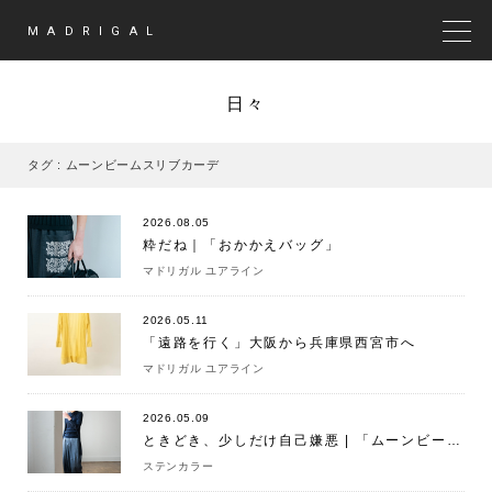
MADRIGAL
MEN
日々
タグ : ムーンビームスリブカーデ
2026.08.05
粋だね｜「おかかえバッグ」
マドリガル ユアライン
2026.05.11
「遠路を行く」大阪から兵庫県西宮市へ
マドリガル ユアライン
2026.05.09
ときどき、少しだけ自己嫌悪 | 「ムーンビームスリブ」
ステンカラー