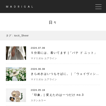
MADRIGAL
MEN
日々
タグ : tocit_Sheer
2026.07.09
５分前には、着いてます |「パテ ド ニット」
マドリガル ユアライン
2026.06.08
きらめきはいつもそばに。｜「ウェイヴィシャツ ホワイト」
マドリガル ユアライン
2026.05.19
「印象」| 変えたのは一つだけ no.3
ステンカラー