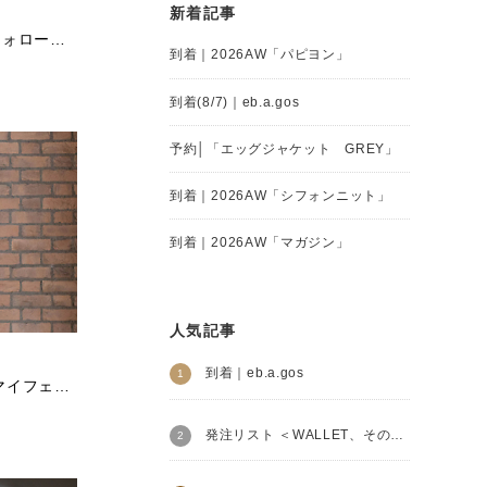
新着記事
明日(6/5 17:00) 予約開始 |「フォローコート」NAVY・BLACK
到着｜2026AW「パピヨン」
到着(8/7)｜eb.a.gos
予約│「エッグジャケット GREY」
到着｜2026AW「シフォンニット」
到着｜2026AW「マガジン」
人気記事
到着｜eb.a.gos
明日(5/29 17:00)予約開始 |「マイフェイバリットコート」
発注リスト ＜WALLET、その他革小物＞│Henry Beguelin