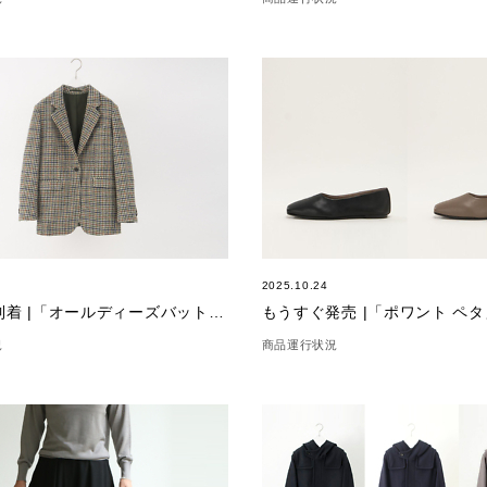
2025.10.24
もうすぐ到着 |「オールディーズバットグッディーズジャケット」
もうすぐ発売 |「ポワント ペタ
況
商品運行状況