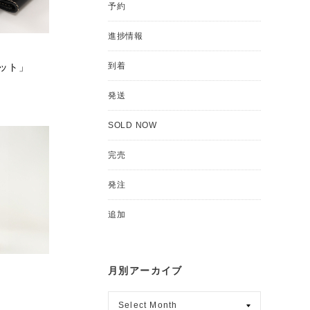
予約
進捗情報
到着
レット」
発送
SOLD NOW
完売
発注
追加
月別アーカイブ
月
別