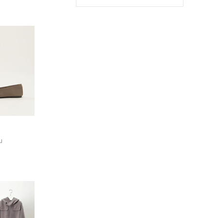
ア
ー
カ
イ
ブ
」