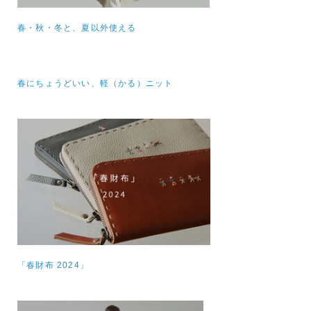
春・秋・冬と、夏以外使える
春にちょうどいい、軽（かる）ニット
「春財布 2024」