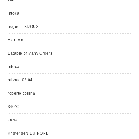
intoca
noguchi BIJOUX
Ataraxia
Eatable of Many Orders
intoca.
private 02 04
roberto collina
360℃
ka wa'e
KristenseN DU NORD