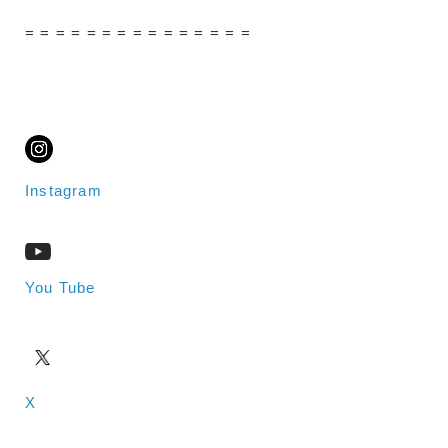
= = = = = = = = = = = = = = =
Instagram
You Tube
X