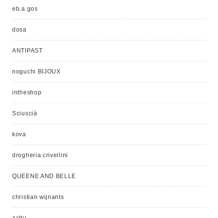
eb.a.gos
dosa
ANTIPAST
noguchi BIJOUX
intheshop
Sciuscià
kova
drogheria crivellini
QUEENE AND BELLE
christian wijnants
zattu