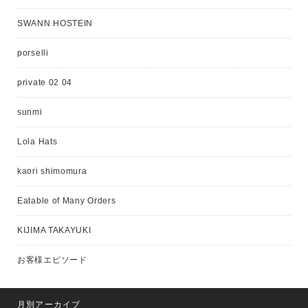
SWANN HOSTEIN
porselli
private 02 04
sunmi
Lola Hats
kaori shimomura
Eatable of Many Orders
KIJIMA TAKAYUKI
お客様エピソード
月別アーカイブ