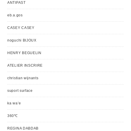
ANTIPAST
eb.a.gos
CASEY CASEY
noguchi BIJOUX
HENRY BEGUELIN
ATELIER INSCRIRE
christian wijnants
suport surface
ka wa’e
360℃
REGINA DABDAB