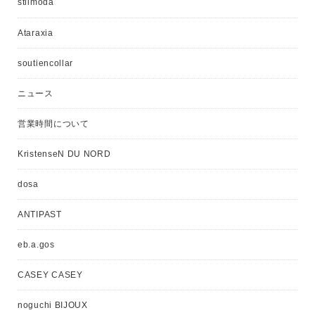
stilmoda
Ataraxia
soutiencollar
ニュース
営業時間について
KristenseN DU NORD
dosa
ANTIPAST
eb.a.gos
CASEY CASEY
noguchi BIJOUX