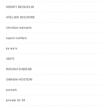
HENRY BEGUELIN
ATELIER INSCRIRE
christian wijnants
suport surface
ka wa’e
360℃
REGINA DABDAB
SWANN HOSTEIN
porselli
private 02 04